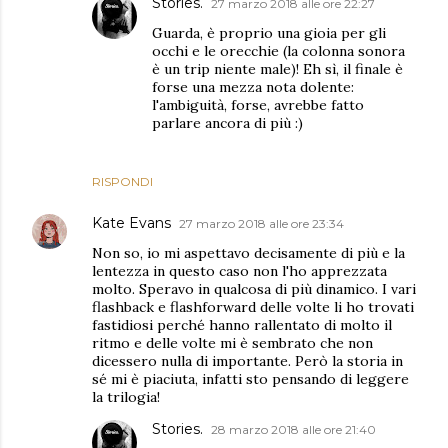
Stories.
27 marzo 2018 alle ore 22:27
Guarda, è proprio una gioia per gli
occhi e le orecchie (la colonna sonora
è un trip niente male)! Eh sì, il finale è
forse una mezza nota dolente:
l'ambiguità, forse, avrebbe fatto
parlare ancora di più :)
RISPONDI
Kate Evans
27 marzo 2018 alle ore 23:34
Non so, io mi aspettavo decisamente di più e la
lentezza in questo caso non l'ho apprezzata
molto. Speravo in qualcosa di più dinamico. I vari
flashback e flashforward delle volte li ho trovati
fastidiosi perché hanno rallentato di molto il
ritmo e delle volte mi è sembrato che non
dicessero nulla di importante. Però la storia in
sé mi è piaciuta, infatti sto pensando di leggere
la trilogia!
Stories.
28 marzo 2018 alle ore 21:40