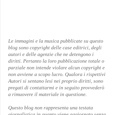
P
Le immagini e la musica pubblicate su questo
o
blog sono copyright delle case editrici, degli
s
autori e delle agenzie che ne detengono i
t
diritti. Pertanto la loro pubblicazione totale o
a
parziale non intende violare alcun copyright e
u
non avviene a scopo lucro. Qualora i rispettivi
n
Autori si sentano lesi nei proprio diritti, sono
c
pregati di contattarmi e in seguito provvederò
o
a rimuovere il materiale in questione.
m
m
Questo blog non rappresenta una testata
e
giornalistica in quanto viene aggiornato senza
n