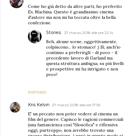
Come ho già detto da altre parti, ho preferito
Ex. Machina. Questo è grandissimo cinema
d'autore ma non mi ha toccata oltre la bella
confezione.
Stories.
27 marzo 2018 alle ore 22:14
Beh, alcune scene, oggettivamente,
colpiscono... lo stomaco! ;) Sì, anch'io
continuo a preferirgli - di poco - il
precedente lavoro di Garland ma
questa struttura ambigua, su più livelli
e prospettive mi ha intrigato e non
poco!
RISPONDI
Kris Kelvin
27 marzo 2018 alle ore 17:59
E' un peccato non poter vedere al cinema un
film del genere. Capisco le ragioni commerciali
(una fantascienza così "filosofica" e riflessiva
oggi, purtroppo, non avrebbe trovato una
grossa distribuzione...) però in questo modo si