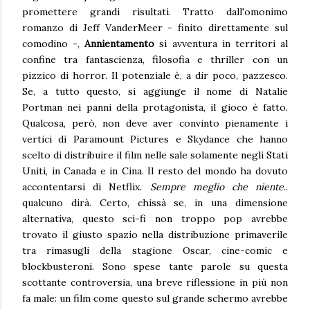
promettere grandi risultati. Tratto dall'omonimo
romanzo di Jeff VanderMeer - finito direttamente sul
comodino -,
Annientamento
si avventura in territori al
confine tra fantascienza, filosofia e thriller con un
pizzico di horror. Il potenziale è, a dir poco, pazzesco.
Se, a tutto questo, si aggiunge il nome di Natalie
Portman nei panni della protagonista, il gioco è fatto.
Qualcosa, però, non deve aver convinto pienamente i
vertici di Paramount Pictures e Skydance che hanno
scelto di distribuire il film nelle sale solamente negli Stati
Uniti, in Canada e in Cina. Il resto del mondo ha dovuto
accontentarsi di Netflix.
Sempre meglio che niente
..
qualcuno dirà. Certo, chissà se, in una dimensione
alternativa, questo sci-fi non troppo pop avrebbe
trovato il giusto spazio nella distribuzione primaverile
tra rimasugli della stagione Oscar, cine-comic e
blockbusteroni. Sono spese tante parole su questa
scottante controversia, una breve riflessione in più non
fa male: un film come questo sul grande schermo avrebbe