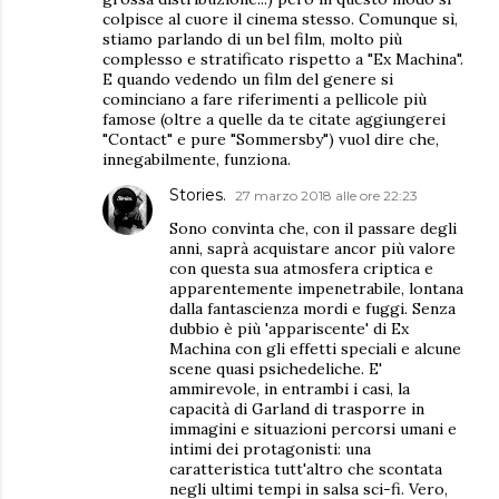
colpisce al cuore il cinema stesso. Comunque sì,
stiamo parlando di un bel film, molto più
complesso e stratificato rispetto a "Ex Machina".
E quando vedendo un film del genere si
cominciano a fare riferimenti a pellicole più
famose (oltre a quelle da te citate aggiungerei
"Contact" e pure "Sommersby") vuol dire che,
innegabilmente, funziona.
Stories.
27 marzo 2018 alle ore 22:23
Sono convinta che, con il passare degli
anni, saprà acquistare ancor più valore
con questa sua atmosfera criptica e
apparentemente impenetrabile, lontana
dalla fantascienza mordi e fuggi. Senza
dubbio è più 'appariscente' di Ex
Machina con gli effetti speciali e alcune
scene quasi psichedeliche. E'
ammirevole, in entrambi i casi, la
capacità di Garland di trasporre in
immagini e situazioni percorsi umani e
intimi dei protagonisti: una
caratteristica tutt'altro che scontata
negli ultimi tempi in salsa sci-fi. Vero,