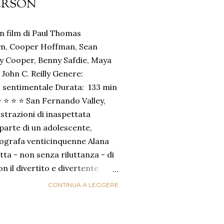
ERSON
n film di Paul Thomas
m, Cooper Hoffman, Sean
y Cooper, Benny Safdie, Maya
 John C. Reilly Genere:
sentimentale Durata: 133 min
 ⭐ ⭐ ⭐ San Fernando Valley,
strazioni di inaspettata
parte di un adolescente,
tografa venticinquenne Alana
tta - non senza riluttanza - di
n il divertito e divertente
 Valentine ( Cooper Hoffman ),
CONTINUA A LEGGERE
tore. Tra improbabili slanci
i per imprevisti e
e, l'insolita coppia si