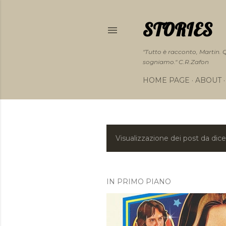
STORIES
"Tutto è racconto, Martin.
sogniamo." C.R.Zafon
HOME PAGE
ABOUT
Visualizzazione dei post da di
P
o
s
IN PRIMO PIANO
t