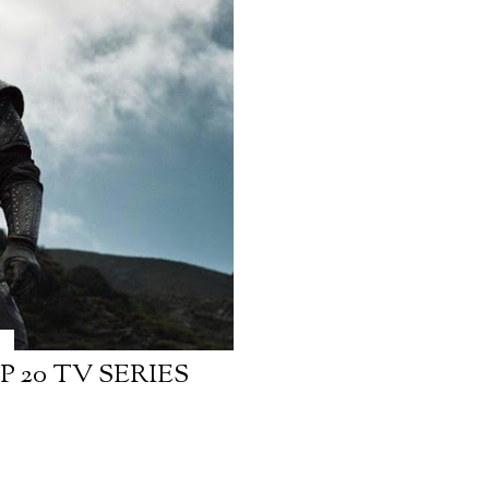
avventura per le strade 
californiano degli anni 
contro il tempo, cercand
percorso e scopo in un 
sfondo di eccentrici epis
P 20 TV SERIES