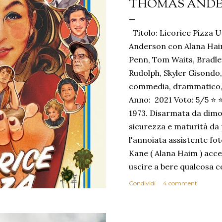
THOMAS AND
Titolo: Licorice Pizza U
Anderson con Alana Hai
Penn, Tom Waits, Bradle
Rudolph, Skyler Gisondo,
commedia, drammatico, 
Anno: 2021 Voto: 5/5 ⭐ ⭐
1973. Disarmata da dimo
sicurezza e maturità da 
l'annoiata assistente fo
Kane ( Alana Haim ) acce
uscire a bere qualcosa co
attore quindicenne Gary
Condividi
4 commenti
suo insistente corteggia
imprenditoriali e bisticc
incomprensioni reciproch